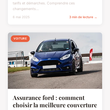
tarifs et démarches. Comprendre ces
changements...
6 mai 2025
3 min de lecture →
VOITURE
Assurance ford : comment
choisir la meilleure couverture