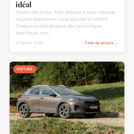
idéal
Choisir des pneus Atlas adaptés à votre véhicule
impacte directement votre sécurité et confort.
Chaque modèle propose des technologies
spécifiques con...
17 février 2026
7 min de lecture →
VOITURE