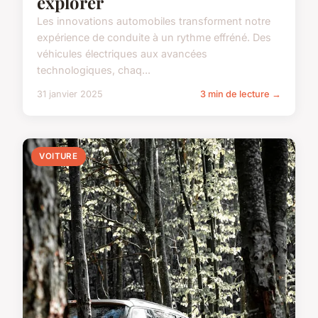
explorer
Les innovations automobiles transforment notre
expérience de conduite à un rythme effréné. Des
véhicules électriques aux avancées
technologiques, chaq...
31 janvier 2025
3 min de lecture →
VOITURE