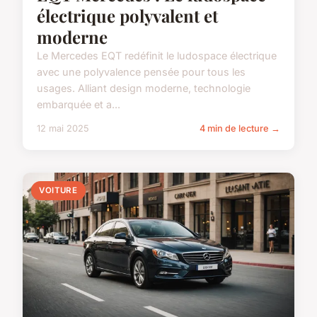
électrique polyvalent et
moderne
Le Mercedes EQT redéfinit le ludospace électrique
avec une polyvalence pensée pour tous les
usages. Alliant design moderne, technologie
embarquée et a...
12 mai 2025
4 min de lecture →
VOITURE