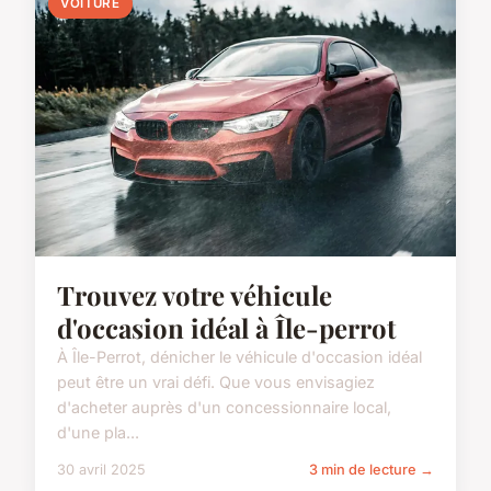
VOITURE
Trouvez votre véhicule
d'occasion idéal à Île-perrot
À Île-Perrot, dénicher le véhicule d'occasion idéal
peut être un vrai défi. Que vous envisagiez
d'acheter auprès d'un concessionnaire local,
d'une pla...
30 avril 2025
3 min de lecture →