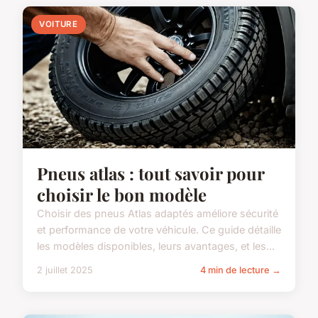
VOITURE
Pneus atlas : tout savoir pour
choisir le bon modèle
Choisir des pneus Atlas adaptés améliore sécurité
et performance de votre véhicule. Ce guide détaille
les modèles disponibles, leurs avantages, et les...
2 juillet 2025
4 min de lecture →