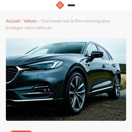
Accueil
›
Voiture
›
Tout savoir sur le film covering pour
protéger votre véhicule